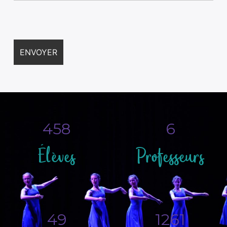
458
6
Élèves
Professeurs
49
1261